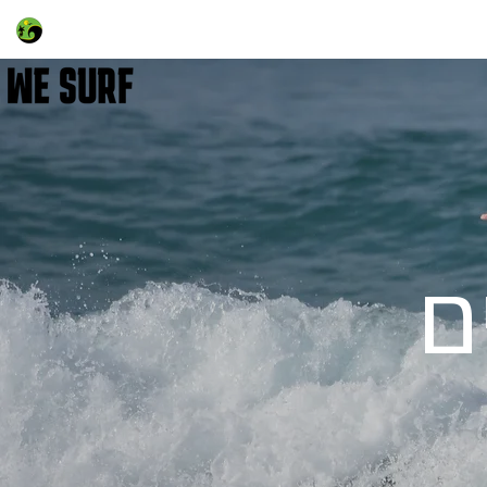
Log In
ם