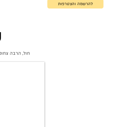
להרשמה והצטרפות
ק
חול, הרבה צחוקי