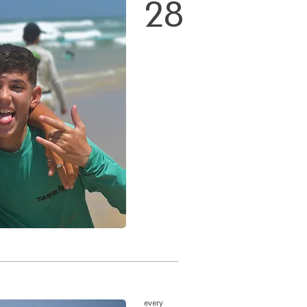
28
every