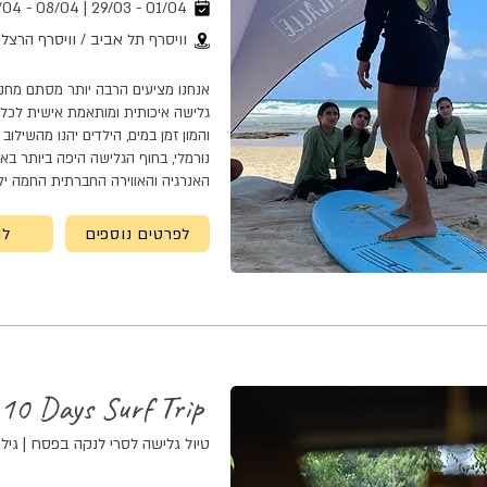
01/04 - 29/03 | 08/04 - 05/04
וויסרף תל אביב / וויסרף הרצלי
אנחנו מציעים הרבה יותר מסתם מחנה 
גלישה איכותית ומותאמת אישית לכל הר
והמון זמן במים, הילדים יהנו מהשילוב
נורמלי, בחוף הגלישה היפה ביותר באר
האנרגיה והאווירה החברתית החמה יל
לפרטים נוספים
לה
Sri Lanka Adventure \ 10 Days Surf Trip
טיול גלישה לסרי לנקה בפסח | גילאי 13 - 