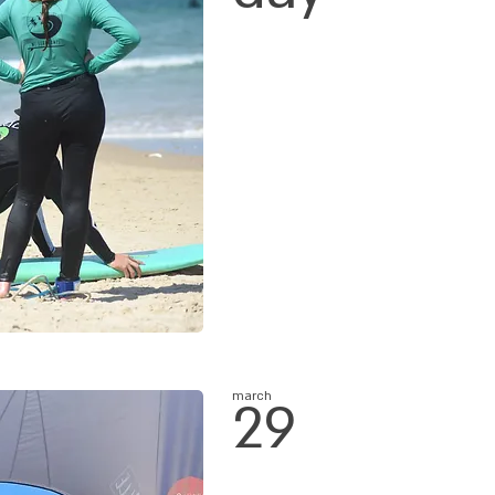
march
29