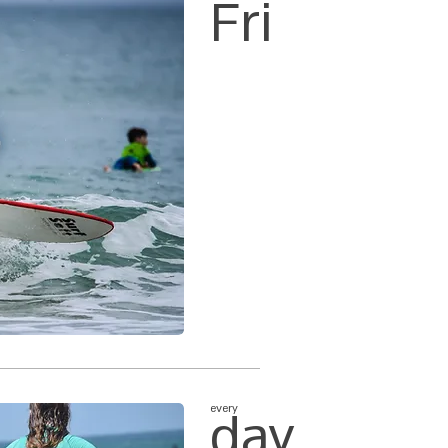
Fri
every
day