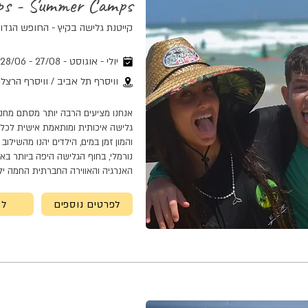
ps - Summer Camps
קייטנת גלישה בקיץ - החופש הגדול | גיל
יולי - אוגוסט - 27/08 - 28/06
וויסרף תל אביב / וויסרף הרצלי
אנחנו מציעים הרבה יותר מסתם מחנה 
גלישה איכותית ומותאמת אישית לכל הר
והמון זמן במים, הילדים יהנו מהשילוב
נורמלי, בחוף הגלישה היפה ביותר באר
האנרגיה והאווירה החברתית החמה יל
לפרטים נוספים
לה