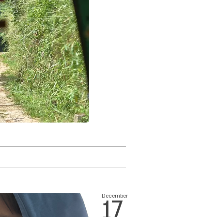
December
17