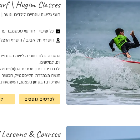
urf \ Hugim Classes
חוגי גלישה שנתיים לילדים ונוער | גילאי 
כל שישי - חודשי ספטמבר עד יו
וויסרף תל אביב / וויסרף הרצלי
המטרה שלנו בחוגי הגלישה השנתיים 
וים. לגולשים.
ילדכם יחוו בתוך מסגרת הח(וג)יים ש
הנאה מצמררת, הלייפסטייל, הכושר ו
השייכות, הבטחון בעצמם, המשמעות, 
לפרטים נוספים
לה
f Lessons & Courses