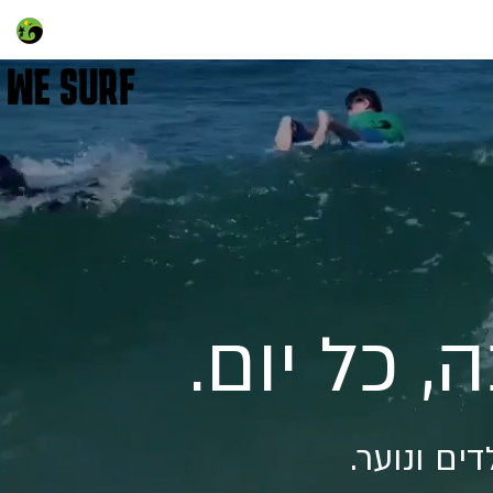
יטריטים
להתחברות
 כל יום.
ים ונוער.