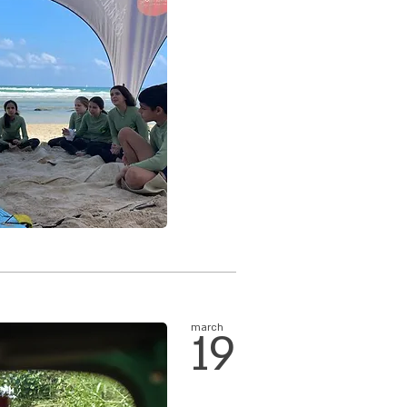
march
19