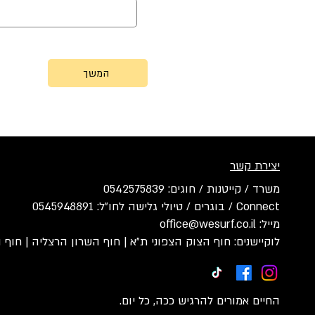
המשך
יצירת קשר
משרד / קייטנות / חוגים: 0542575839
Connect / בוגרים / טיולי גלישה לחו״ל: 0545948891
מייל: office@wesurf.co.il
לוקיישנים: חוף הצוק הצפוני ת״א | חוף השרון הרצליה | חוף ו
החיים אמורים להרגיש ככה, כל יום.