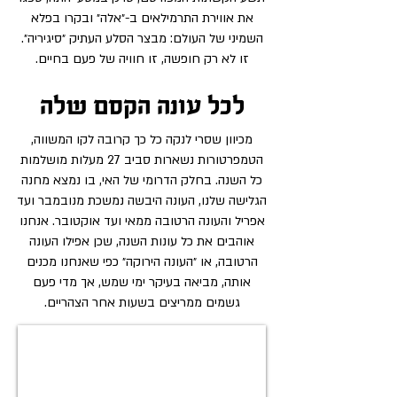
את אווירת התרמילאים ב-״אלה״ ובקרו בפלא
השמיני של העולם: מבצר הסלע העתיק ״סיגיריה״.
זו לא רק חופשה, זו חוויה של פעם בחיים.
לכל עונה הקסם שלה
מכיוון
שסרי לנקה כל כך קרובה לקו המשווה,
הטמפרטורות נשארות סביב 27 מעלות מושלמות
כל השנה. בחלק הדרומי של האי, בו נמצא מחנה
הגלישה שלנו, העונה היבשה נמשכת מנובמבר ועד
אפריל והעונה הרטובה ממאי ועד אוקטובר. אנחנו
אוהבים את כל עונות השנה, שכן אפילו העונה
הרטובה, או ״העונה הירוקה״ כפי שאנחנו מכנים
אותה, מביאה בעיקר ימי שמש, אך מדי פעם
גשמים ממריצים בשעות אחר הצהריים.