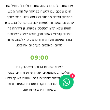
אם אתם נלהבים כמונו, אתם יכולים להתחיל את
היום שלכם עם גלישה בזריחה על החוף ממש
במרחק הליכה ממחנה הגלישה שלנו בסרי לנקה.
ישנה גם אפשרות לעשות יוגה בבוקר על הגג, שזו
חוויה שלא תרצו לפספס. גלישה, זן וזריחה זה
שילוב קטלני! לאחר מכן, תוכלו לצלול לארוחת
בוקר טעימה של המיוחדים של סרי לנקה, פירות
טריים ומאכלים מערביים אהובים.
09:00
לאחר ארוחת הבוקר נצא לנקודת
הגלישה
בטוקטוקים, שזה אירוע מדהים בפני
1
עצמו. אנו יכולים להבטיח לכם ששייט לאורך כביש
החוף עם מנגינות בוקר במערכת הסאונד ורוח
בשיער הוא שינוי מרענן.
ללא קשר לרמת המיומנות שלכם, סרי לנקה
מספקת הרבה מקומות מדהימים לבחירה. שיעורי
הגלישה שלנו ניתנים בחופים מושלמים לתמונה,