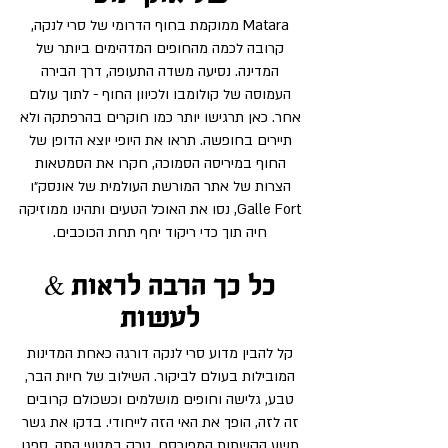
Matara ממוקמת בחוף הדרומי של סרי לנקה,
קרובה לכמה מהחופים המדהימים ביותר של
המדינה. נסיעה משדה התעופה, דרך הבירה
העמוסה של קולומבו ולכיוון החוף - לתוך עולם
אחר. כאן תרגישו יותר כמו חוקרים בהרפתקה ולא
תיירים בחופשה. תראו את היופי יוצא הדופן של
החוף במיריסה הסמוכה, חקרו את הסמטאות
הצרות של אתר המורשת העולמית של אונסק״ו
Galle Fort, נסו את האוכל הטעים ותהינו ממוזיקה
חיה תוך כדי ריקוד יחף תחת הכוכבים.
כל כך הרבה לראות &
לעשות
קל להבין מדוע סרי לנקה דורגה כאחת המדינות
המובילות בעולם לביקור. השילוב של חיות הבר,
טבע, גלישה וחופים מושלמים וכשכולם קרובים
זה לזה, הופך את האי הזה לייחודי. בדקו את גשר
תשע הקשתות המפורסם, טרק במטעי התה, ספגו