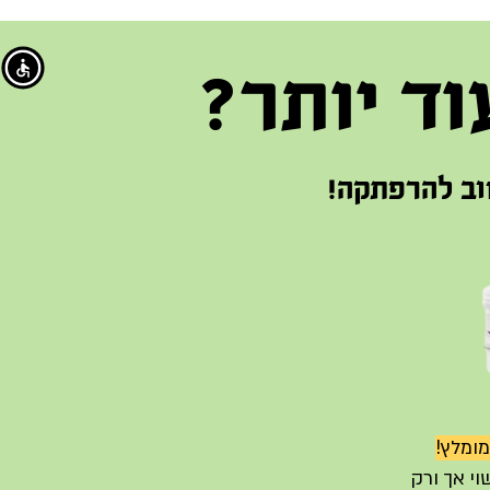
וד יותר?
וב להרפתקה!
מומלץ!
וי אך ורק