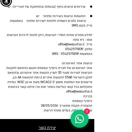
● שירותים נגישים בחוף (בבעלות ובתחזוקת של העירייה): יש
● התאמות נגישות בשירות טלפוני: יש
נגישות נתבים העמדת חלופות לשירות טלפוני באמצעות:
מייל, פקס, SMS
למידע מפורט אודות הסדרי הנגישות, ניתן לפנות לרכז/ת הנגישות:
שמו : גיא צזנה
מייל: office@wesurf.co.il
טלפון:
0542575839
באמצעות SMS : 0542575839
נגישות אתר האינטרנט
אתר האינטרנט של חברת וויסרף קאמפס הונגש בהתאם לתקנות
הנגישות לשירות סעיף 35 לעניין הנגשת אתר אינטרנט, ובהתאם
לתקן הישראלי 5568 להנגשת אתרים ברמת ההנגשה AA וכן,
מיישמים את המלצות מסמך WCAG2.0 מאת ארגון W3C. במידה
ונתקלתם בכל קושי בגלישה באתר אנא צרו איתנו קשר בכתובת
.
office@wesurf.co.il
בברכה
וויסרף קאמפס
ההצהרה תקפה מתאריך: 28/05/2026
שלכם, גיא צזנה, בעלים ומנהל הרשת.
1
יצירת קשר