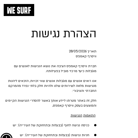
הצהרת נגישות
תאריך 28/05/2026
וויסרף קאמפס
חברת וויסרף קאמפס הציבה את נושא הנגישות לאנשים עם
מוגבלות כיעד מרכזי מוביל בפעילותה.
אנו רואים אנשים עם מוגבלות אנשים שווי זכויות, הזכאים ליהנות
מנגישות מלאה לשירותים שלנו ולהיות חלק בלתי נפרד מהמרקם
החברתי והציבורי.
חלק זה באתר מטרתו ליידע אותך באשר להסדרי הנגישות הקיימים
והמוצעים בעסק וויסרף קאמפס,
התאמות
הנגישות
● כניסה נגישה לחוף (בבעלות ובתחזוקת של העירייה): יש
● חניות נגישות (בבעלות ובתחזוקת של העירייה): יש