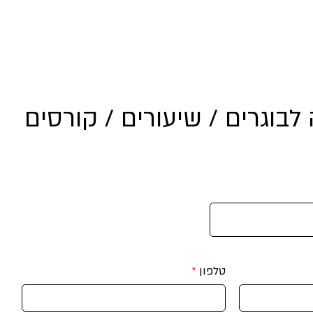
We Surf Connect - גלישה לבוגרים
וולנס וסדנאות
טיולי גלישה ור
בוגרים / שיעורים / קורסים
טלפון