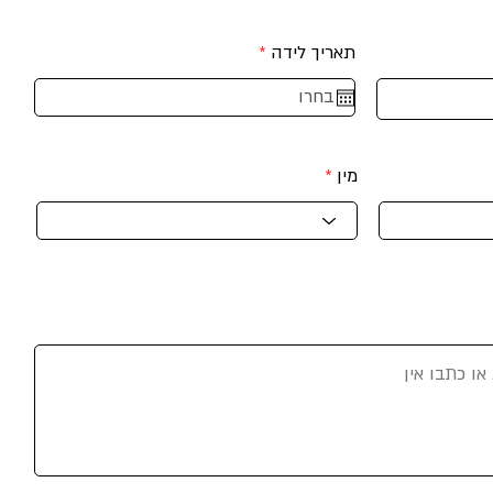
r
תאריך לידה
*
e
q
u
i
r
e
מין
d