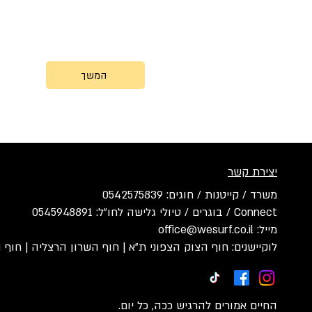
המשך
יצירת קשר
משרד / קייטנות / חוגים: 0542575839
Connect / בוגרים / טיולי גלישה לחו״ל: 0545948891
מייל: office@wesurf.co.il
לוקיישנים: חוף הצוק הצפוני ת״א | חוף השרון הרצליה | חוף ו
החיים אמורים להרגיש ככה, כל יום.